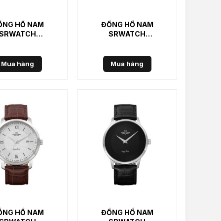
ỒNG HỒ NAM
ĐỒNG HỒ NAM
SRWATCH
SRWATCH
3001.4101CV
SG3001.4102CV
1.100.000
₫
1.100.000
₫
Mua hàng
Mua hàng
ỒNG HỒ NAM
ĐỒNG HỒ NAM