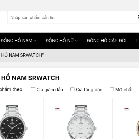
Tìm
kiếm:
ĐỒNG HỒ NAM
ĐỒNG HỒ NỮ
ĐỒNG HỒ CẶP ĐÔI
T
NG HỒ NAM SRWATCH”
 HỒ NAM SRWATCH
phẩm theo:
Giá giảm dần
Giá tăng dần
Mới nhất