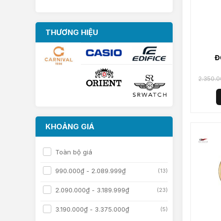
THƯƠNG HIỆU
Đ
S
2.350.
KHOẢNG GIÁ
Toàn bộ giá
990.000
₫
-
2.089.999
₫
(13)
2.090.000
₫
-
3.189.999
₫
(23)
3.190.000
₫
-
3.375.000
₫
(5)