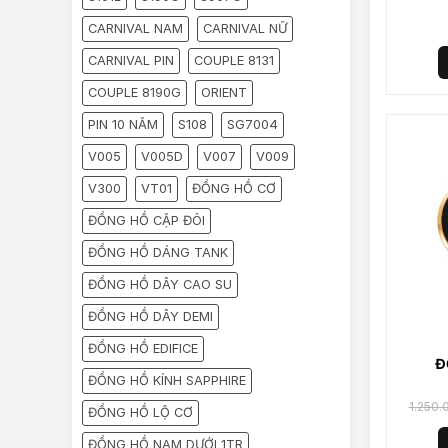
SG
CARNIVAL NAM
CARNIVAL NỮ
CARNIVAL PIN
COUPLE 8131
COUPLE 8190G
ORIENT
PIN 10 NĂM
S108
SG7004
V005
V005D
V007
V009
V300
VT01
ĐỒNG HỒ CƠ
ĐỒNG HỒ CẶP ĐÔI
ĐỒNG HỒ DÁNG TANK
ĐỒNG HỒ DÂY CAO SU
ĐỒNG HỒ DÂY DEMI
ĐỒNG HỒ EDIFICE
Đ
ĐỒNG HỒ KÍNH SAPPHIRE
SG
1.250.
ĐỒNG HỒ LỘ CƠ
ĐỒNG HỒ NAM DƯỚI 1TR