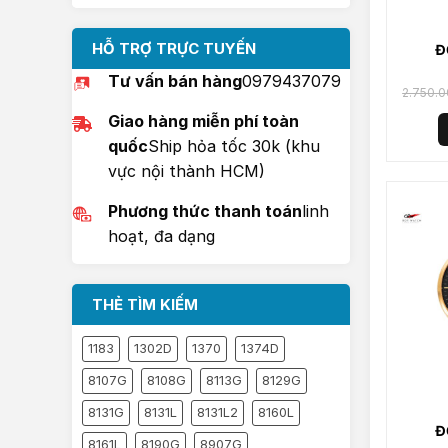
HỖ TRỢ TRỰC TUYẾN
Đ
Tư vấn bán hàng
0979437079
S
2.750.
Giao hàng miễn phí toàn
quốc
Ship hỏa tốc 30k (khu
vực nội thành HCM)
Phương thức thanh toán
linh
hoạt, đa dạng
THẺ TÌM KIẾM
1183
1302D
1370
1374D
8107G
8108G
8113G
8129G
8131G
8131L
8131L2
8160L
Đ
8161L
8190G
8907G