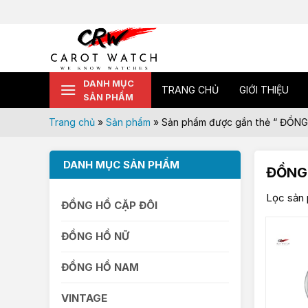
Skip
to
content
DANH MỤC
TRANG CHỦ
GIỚI THIỆU
SẢN PHẨM
Trang chủ
»
Sản phẩm
»
Sản phẩm được gắn thẻ “ ĐỒ
DANH MỤC SẢN PHẨM
ĐỒNG
Lọc sản 
ĐỒNG HỒ CẶP ĐÔI
ĐỒNG HỒ NỮ
ĐỒNG HỒ NAM
VINTAGE