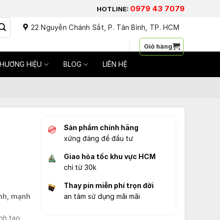
0979 43 7079
HOTLINE:
22 Nguyễn Chánh Sắt, P. Tân Bình, TP. HCM
Đăng nhập / Đăng ký
Giỏ hàng
HƯƠNG HIỆU
BLOG
LIÊN HỆ
Sản phẩm chính hãng
xứng đáng để đầu tư
Giao hỏa tốc khu vực HCM
chỉ từ 30k
Thay pin miễn phí trọn đời
nh, mạnh
an tâm sử dụng mãi mãi
nh tạo