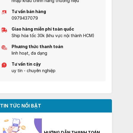
nhập khẩu chính hãng thương hiệu
Tư vấn bán hàng
0979437079
Giao hàng miễn phí toàn quốc
Ship hỏa tốc 30k (khu vực nội thành HCM)
Phương thức thanh toán
linh hoạt, đa dạng
Tư vấn tin cậy
uy tín - chuyên nghiệp
TIN TỨC NỔI BẬT
HƯỚNG DẪN THANH TOÁN