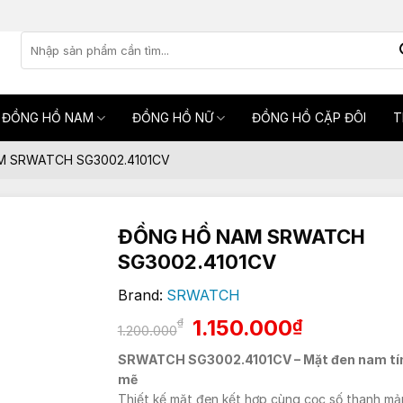
Tìm
kiếm:
ĐỒNG HỒ NAM
ĐỒNG HỒ NỮ
ĐỒNG HỒ CẶP ĐÔI
T
 SRWATCH SG3002.4101CV
ĐỒNG HỒ NAM SRWATCH
SG3002.4101CV
Brand:
SRWATCH
Giá
Giá
1.150.000
₫
₫
1.200.000
gốc
hiện
SRWATCH SG3002.4101CV – Mặt đen nam tí
là:
tại
mẽ
1.200.000₫.
là:
Thiết kế mặt đen kết hợp cùng cọc số thanh mả