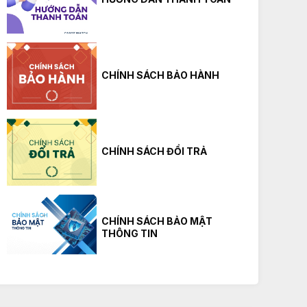
CHÍNH SÁCH BẢO HÀNH
CHÍNH SÁCH ĐỔI TRẢ
CASIO MTP-1384D-1A
Giá
2.190.000
₫
Giá
2.694.000
₫
gốc
hiện
là:
tại
2.694.000₫.
là:
Mua hàng
2.190.000₫.
CHÍNH SÁCH BẢO MẬT
THÔNG TIN