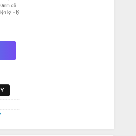
₫.
 40mm dễ
ện lợi – lý
ố lượng
AY
V