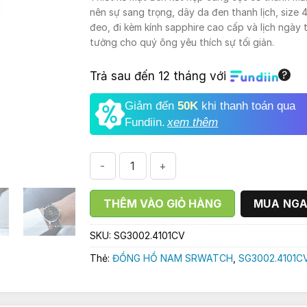
1.150.000
nên sự sang trọng, dây da đen thanh lịch, size
đeo, đi kèm kính sapphire cao cấp và lịch ngày ti
tưởng cho quý ông yêu thích sự tối giản.
Trả sau đến 12 tháng với
Giảm đến
50K
khi thanh toán qua
Fundiin.
xem thêm
ĐỒNG HỒ NAM SRWATCH SG3002.4101CV s
THÊM VÀO GIỎ HÀNG
MUA NG
SKU:
SG3002.4101CV
Thẻ:
ĐỒNG HỒ NAM SRWATCH
,
SG3002.4101C