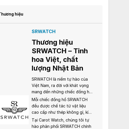
Thương hiệu
SRWATCH
Thương hiệu
SRWATCH – Tinh
hoa Việt, chất
lượng Nhật Bản
SRWATCH là niềm tự hào của
Việt Nam, ra đời với khát vọng
mang đến những chiếc đồng hồ
chất lượng cao, phong cách
Mỗi chiếc đồng hồ SRWATCH
tinh tế nhưng gần gũi. Được sản
đều được chế tác từ vật liệu
xuất với công nghệ và bộ máy
cao cấp như thép không gỉ, kính
Nhật Bản, SRWATCH kết hợp
sapphire chống xước, cùng bộ
Tại Carot Watch, chúng tôi tự
hài hòa giữa thiết kế hiện đại và
máy quartz hoặc cơ automatic
hào phân phối SRWATCH chính