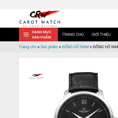
Skip
to
content
DANH MỤC
TRANG CHỦ
GIỚI THIỆU
SẢN PHẨM
Trang chủ
»
Sản phẩm
»
ĐỒNG HỒ NAM
»
ĐỒNG HỒ NAM