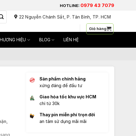
0979 43 7079
HOTLINE:
22 Nguyễn Chánh Sắt, P. Tân Bình, TP. HCM
Đăng nhập / Đăng ký
Giỏ hàng
HƯƠNG HIỆU
BLOG
LIÊN HỆ
Sản phẩm chính hãng
xứng đáng để đầu tư
Giao hỏa tốc khu vực HCM
chỉ từ 30k
Thay pin miễn phí trọn đời
hặn,
an tâm sử dụng mãi mãi
 sang