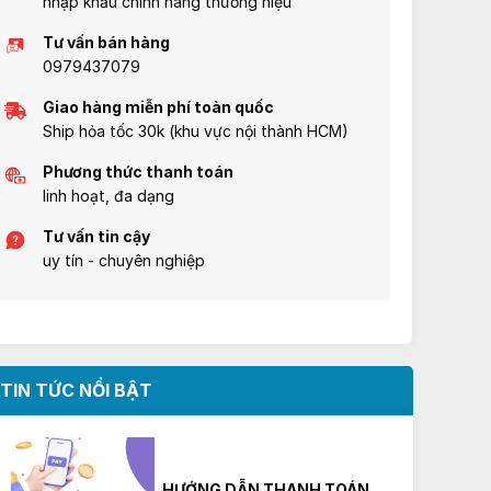
nhập khẩu chính hãng thương hiệu
Tư vấn bán hàng
0979437079
Giao hàng miễn phí toàn quốc
Ship hỏa tốc 30k (khu vực nội thành HCM)
Phương thức thanh toán
linh hoạt, đa dạng
Tư vấn tin cậy
uy tín - chuyên nghiệp
TIN TỨC NỔI BẬT
HƯỚNG DẪN THANH TOÁN