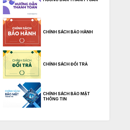
CHÍNH SÁCH BẢO HÀNH
CHÍNH SÁCH ĐỔI TRẢ
CASIO AMW-870A-2A
Giá
2.790.000
₫
Giá
3.257.000
₫
gốc
hiện
là:
tại
3.257.000₫.
là:
Mua hàng
2.790.000₫.
CHÍNH SÁCH BẢO MẬT
THÔNG TIN