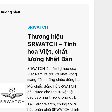
Thương hiệu
SRWATCH
Thương hiệu
SRWATCH – Tinh
hoa Việt, chất
lượng Nhật Bản
SRWATCH là niềm tự hào của
Việt Nam, ra đời với khát vọng
mang đến những chiếc đồng hồ
chất lượng cao, phong cách
Mỗi chiếc đồng hồ SRWATCH
tinh tế nhưng gần gũi. Được sản
đều được chế tác từ vật liệu
xuất với công nghệ và bộ máy
cao cấp như thép không gỉ, kính
Nhật Bản, SRWATCH kết hợp
sapphire chống xước, cùng bộ
Tại Carot Watch, chúng tôi tự
hài hòa giữa thiết kế hiện đại và
máy quartz hoặc cơ automatic
hào phân phối SRWATCH chính