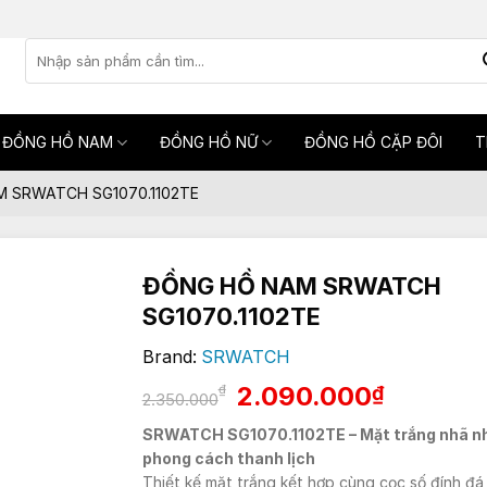
Tìm
kiếm:
ĐỒNG HỒ NAM
ĐỒNG HỒ NỮ
ĐỒNG HỒ CẶP ĐÔI
T
 SRWATCH SG1070.1102TE
ĐỒNG HỒ NAM SRWATCH
SG1070.1102TE
Brand:
SRWATCH
Giá
Giá
2.090.000
₫
₫
2.350.000
gốc
hiện
SRWATCH SG1070.1102TE – Mặt trắng nhã n
là:
tại
phong cách thanh lịch
2.350.000₫.
là:
Thiết kế mặt trắng kết hợp cùng cọc số đính đá