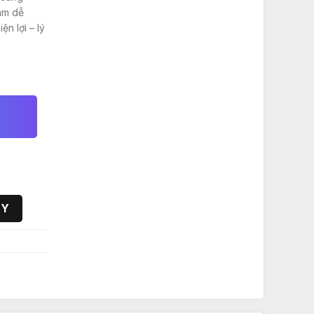
00₫.
mm dễ
ện lợi – lý
 lượng
AY