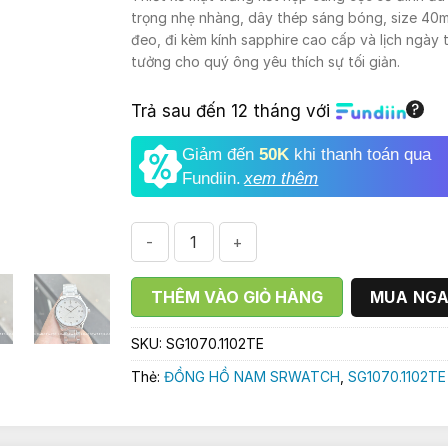
2.090.0
trọng nhẹ nhàng, dây thép sáng bóng, size 40
đeo, đi kèm kính sapphire cao cấp và lịch ngày ti
tưởng cho quý ông yêu thích sự tối giản.
Trả sau đến 12 tháng với
Giảm đến
50K
khi thanh toán qua
Fundiin.
xem thêm
ĐỒNG HỒ NAM SRWATCH SG1070.1102TE số
THÊM VÀO GIỎ HÀNG
MUA NG
SKU:
SG1070.1102TE
Thẻ:
ĐỒNG HỒ NAM SRWATCH
,
SG1070.1102TE