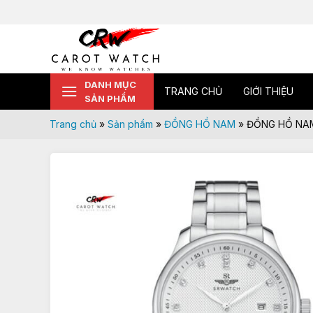
Skip
to
content
DANH MỤC
TRANG CHỦ
GIỚI THIỆU
SẢN PHẨM
Trang chủ
»
Sản phẩm
»
ĐỒNG HỒ NAM
»
ĐỒNG HỒ NAM