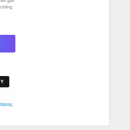
9mm gọn
 chống
00₫.
Ừ ĐEN || MÁY QUARTZ (PIN) số lượng
AY
RNIVAL