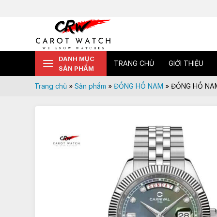
Skip
to
content
DANH MỤC
TRANG CHỦ
GIỚI THIỆU
SẢN PHẨM
Trang chủ
»
Sản phẩm
»
ĐỒNG HỒ NAM
»
ĐỒNG HỒ NAM