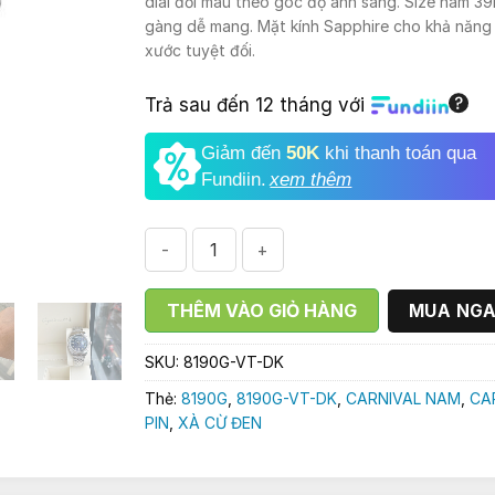
dial đổi màu theo góc độ ánh sáng. Size nam 3
4.280.000₫.
là:
gàng dễ mang. Mặt kính Sapphire cho khả năng
2.990.0
xước tuyệt đối.
Trả sau đến 12 tháng với
Giảm đến
50K
khi thanh toán qua
Fundiin.
xem thêm
ĐỒNG HỒ NAM CARNIVAL 8190G-VT-DK XÀ C
THÊM VÀO GIỎ HÀNG
MUA NG
SKU:
8190G-VT-DK
Thẻ:
8190G
,
8190G-VT-DK
,
CARNIVAL NAM
,
CA
PIN
,
XÀ CỪ ĐEN