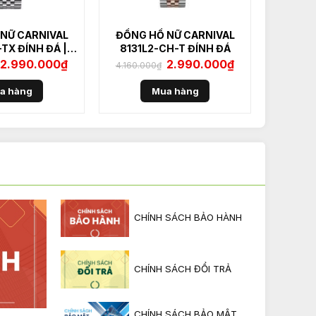
NỮ CARNIVAL
ĐỒNG HỒ NỮ CARNIVAL
-TX ĐÍNH ĐÁ ||
8131L2-CH-T ĐÍNH ĐÁ
XÁM
Giá
2.990.000
₫
Giá
Giá
2.990.000
₫
Giá
4.160.000
₫
gốc
hiện
gốc
hiện
là:
tại
là:
tại
4.160.000₫.
là:
4.160.000₫.
là:
a hàng
Mua hàng
2.990.000₫.
2.990.000₫.
CHÍNH SÁCH BẢO HÀNH
CHÍNH SÁCH ĐỔI TRẢ
CHÍNH SÁCH BẢO MẬT