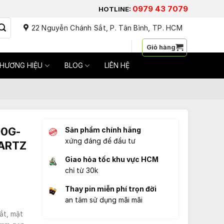
0979 43 7079
HOTLINE:
22 Nguyễn Chánh Sắt, P. Tân Bình, TP. HCM
Đăng nhập / Đăng ký
Giỏ hàng
HƯƠNG HIỆU
BLOG
LIÊN HỆ
90G-
Sản phẩm chính hãng
xứng đáng để đầu tư
UARTZ
Giao hỏa tốc khu vực HCM
chỉ từ 30k
Thay pin miễn phí trọn đời
an tâm sử dụng mãi mãi
ắt, mặt