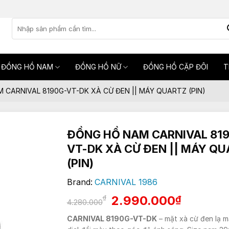
Tìm
kiếm:
ĐỒNG HỒ NAM
ĐỒNG HỒ NỮ
ĐỒNG HỒ CẶP ĐÔI
T
 CARNIVAL 8190G-VT-DK XÀ CỪ ĐEN || MÁY QUARTZ (PIN)
ĐỒNG HỒ NAM CARNIVAL 81
VT-DK XÀ CỪ ĐEN || MÁY Q
(PIN)
Brand:
CARNIVAL 1986
Giá
Giá
2.990.000
₫
₫
4.280.000
gốc
hiện
CARNIVAL 8190G-VT-DK
– mặt xà cừ đen lạ m
là:
tại