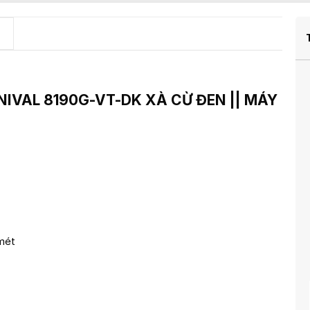
NIVAL
8190G-VT-DK XÀ CỪ ĐEN || MÁY
mét