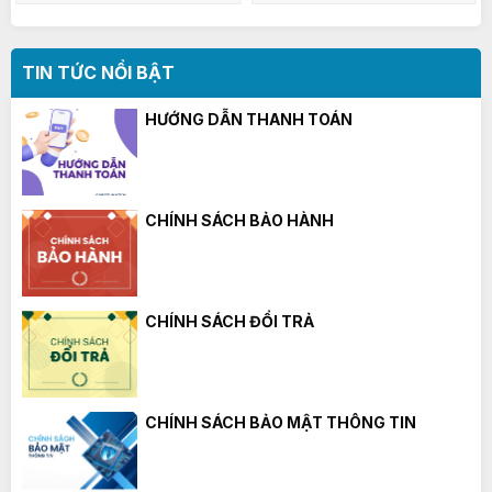
TIN TỨC NỔI BẬT
HƯỚNG DẪN THANH TOÁN
CHÍNH SÁCH BẢO HÀNH
CHÍNH SÁCH ĐỔI TRẢ
CHÍNH SÁCH BẢO MẬT THÔNG TIN