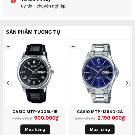
uy tín - chuyên nghiệp
SẢN PHẨM TƯƠNG TỰ
CASIO MTP-V006L-1B
CASIO MTP-1384D-2A
Giá
900.000
₫
Giá
Giá
2.190.000
₫
Giá
1.005.000
₫
2.694.000
₫
gốc
hiện
gốc
hiện
là:
tại
là:
tại
1.005.000₫.
là:
2.694.000₫.
là:
Mua hàng
Mua hàng
.000₫.
900.000₫.
2.190