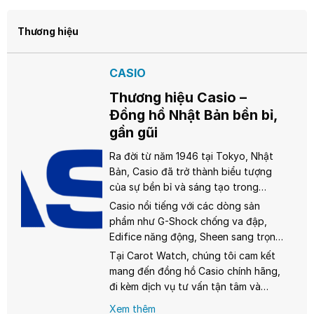
Thương hiệu
CASIO
Thương hiệu Casio –
Đồng hồ Nhật Bản bền bỉ,
gần gũi
Ra đời từ năm 1946 tại Tokyo, Nhật
Bản, Casio đã trở thành biểu tượng
của sự bền bỉ và sáng tạo trong
ngành đồng hồ. Từ chiếc đồng hồ
Casio nổi tiếng với các dòng sản
điện tử đầu tiên Casiotron năm 1974,
phẩm như G-Shock chống va đập,
Casio không ngừng đổi mới, mang
Edifice năng động, Sheen sang trọng
đến những sản phẩm chất lượng với
dành cho phái nữ, và đặc biệt là
Tại Carot Watch, chúng tôi cam kết
giá cả phải chăng, phù hợp cho mọi
dòng Vintage với phong cách cổ
mang đến đồng hồ Casio chính hãng,
đối tượng từ học sinh, sinh viên đến
điển, thời thượng. Mỗi chiếc đồng hồ
đi kèm dịch vụ tư vấn tận tâm và
người trưởng thành.
Casio đều được đảm bảo nguồn gốc
chính sách hậu mãi chuyên nghiệp.
Xem thêm
chính hãng, sử dụng bộ máy quartz