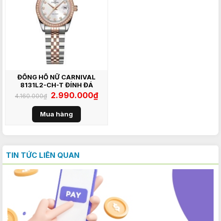
ĐỒNG HỒ NỮ CARNIVAL
8131L2-CH-T ĐÍNH ĐÁ
Giá
2.990.000
₫
Giá
4.160.000
₫
gốc
hiện
là:
tại
4.160.000₫.
là:
Mua hàng
2.990.000₫.
TIN TỨC LIÊN QUAN