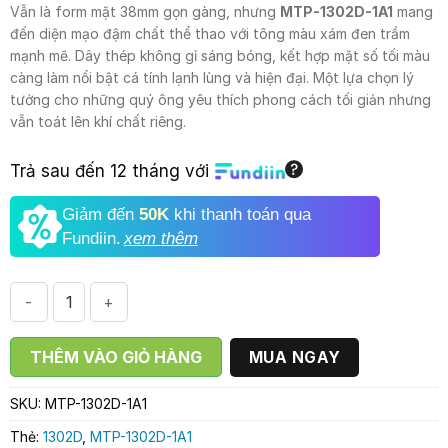
1.595.000₫.
là:
Vẫn là form mặt 38mm gọn gàng, nhưng
MTP-1302D-1A1
mang
1.390.000₫.
đến diện mạo đậm chất thể thao với tông màu xám đen trầm
mạnh mẽ. Dây thép không gỉ sáng bóng, kết hợp mặt số tối màu
càng làm nổi bật cá tính lạnh lùng và hiện đại. Một lựa chọn lý
tưởng cho những quý ông yêu thích phong cách tối giản nhưng
vẫn toát lên khí chất riêng.
Trả sau đến 12 tháng với
Giảm đến
50K
khi thanh toán qua
Fundiin.
xem thêm
CASIO MTP-1302D-1A1 số lượng
THÊM VÀO GIỎ HÀNG
MUA NGAY
SKU:
MTP-1302D-1A1
Thẻ:
1302D
,
MTP-1302D-1A1