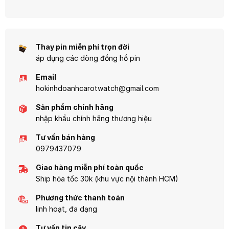
Hãy để Casio đồng hành cùng bạn,
hoặc solar tiên tiến, tuổi thọ pin từ 2-
ghi dấu từng khoảnh khắc quý giá
10 năm, cùng khả năng chống nước
trong cuộc sống.
và độ bền vượt trội.
Thay pin miễn phí trọn đời
áp dụng các dòng đồng hồ pin
Email
hokinhdoanhcarotwatch@gmail.com
Sản phẩm chính hãng
nhập khẩu chính hãng thương hiệu
Tư vấn bán hàng
0979437079
Giao hàng miễn phí toàn quốc
Ship hỏa tốc 30k (khu vực nội thành HCM)
Phương thức thanh toán
linh hoạt, đa dạng
Tư vấn tin cậy