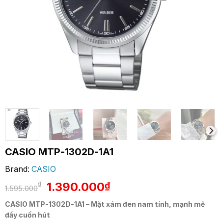
CASIO MTP-1302D-1A1
Brand:
CASIO
Giá
Giá
1.390.000
₫
₫
1.595.000
gốc
hiện
CASIO MTP-1302D-1A1 – Mặt xám đen nam tính, mạnh mẽ
là:
tại
đầy cuốn hút