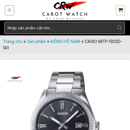
Skip
to
content
Tìm
kiếm:
Trang chủ
»
Sản phẩm
»
ĐỒNG HỒ NAM
»
CASIO MTP-1302D-
1A1