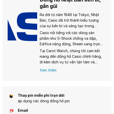
gần gũi
Ra đời từ năm 1946 tại Tokyo, Nhật
Bản, Casio đã trở thành biểu tượng
của sự bền bỉ và sáng tạo trong
ngành đồng hồ. Từ chiếc đồng hồ
Casio nổi tiếng với các dòng sản
điện tử đầu tiên Casiotron năm 1974,
phẩm như G-Shock chống va đập,
Casio không ngừng đổi mới, mang
Edifice năng động, Sheen sang trọng
đến những sản phẩm chất lượng với
dành cho phái nữ, và đặc biệt là
Tại Carot Watch, chúng tôi cam kết
giá cả phải chăng, phù hợp cho mọi
dòng Vintage với phong cách cổ
mang đến đồng hồ Casio chính hãng,
đối tượng từ học sinh, sinh viên đến
điển, thời thượng. Mỗi chiếc đồng hồ
đi kèm dịch vụ tư vấn tận tâm và
người trưởng thành.
Casio đều được đảm bảo nguồn gốc
chính sách hậu mãi chuyên nghiệp.
Xem thêm
chính hãng, sử dụng bộ máy quartz
Hãy để Casio đồng hành cùng bạn,
hoặc solar tiên tiến, tuổi thọ pin từ 2-
ghi dấu từng khoảnh khắc quý giá
10 năm, cùng khả năng chống nước
trong cuộc sống.
và độ bền vượt trội.
Thay pin miễn phí trọn đời
áp dụng các dòng đồng hồ pin
Email