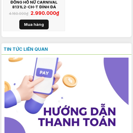
ĐỒNG HỒ NỮ CARNIVAL
8131L2-CH-T ĐÍNH ĐÁ
Giá
2.990.000
₫
Giá
4.160.000
₫
gốc
hiện
là:
tại
4.160.000₫.
là:
Mua hàng
2.990.000₫.
TIN TỨC LIÊN QUAN