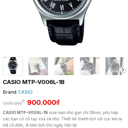
CASIO MTP-V006L-1B
Brand:
CASIO
Giá
Giá
900.000
₫
₫
1.005.000
gốc
hiện
CASIO MTP-V006L-1B
size nam nhỏ gọn chỉ 38mm, phù hợp
là:
tại
các bạn có cổ tay vừa và nhỏ. Thiết kế thanh lịch với cọc kim la
1.005.000₫.
là:
mã cổ điển, đi kèm lịch thứ ngày tiện lợi.