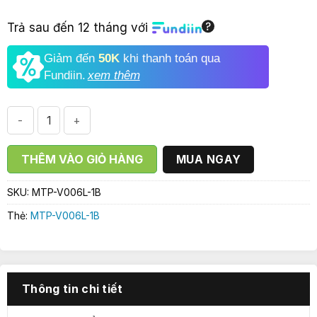
900.000₫.
Trả sau đến 12 tháng với
Giảm đến
50K
khi thanh toán qua
Fundiin.
xem thêm
CASIO MTP-V006L-1B số lượng
THÊM VÀO GIỎ HÀNG
MUA NGAY
SKU:
MTP-V006L-1B
Thẻ:
MTP-V006L-1B
Thông tin chi tiết