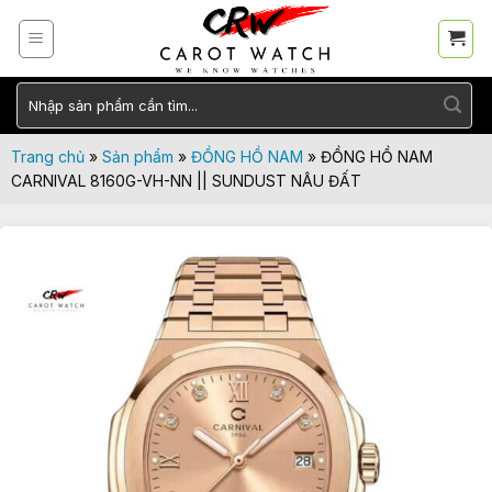
Skip
to
content
Tìm
kiếm:
Trang chủ
»
Sản phẩm
»
ĐỒNG HỒ NAM
»
ĐỒNG HỒ NAM
CARNIVAL 8160G-VH-NN || SUNDUST NÂU ĐẤT