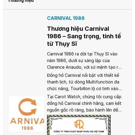
Thương hiệu
CARNIVAL 1986
Thương hiệu Carnival
1986 – Sang trọng, tinh tế
từ Thụy Sĩ
Carnival 1986 ra đời tại Thụy Sĩ vào
năm 1986, dưới sự sáng lập của
Clarence Ariaudo, với sứ mệnh tạo ra
những chiếc đồng hồ sang trọng, bền
Đồng hồ Carnival nổi bật với thiết kế
bỉ và chính xác. Kết hợp giữa truyền
thanh lịch, từ dòng Multifunction đa
thống chế tác Thụy Sĩ và công nghệ
chức năng, Tourbillon lộ cơ tinh xảo,
hiện đại, Carnival đã chinh phục trái
đến Tritium sáng rõ trong bóng tối.
Tại Carot Watch, chúng tôi cung cấp
tim người yêu đồng hồ trên toàn cầu.
Sử dụng cả bộ máy quartz và
đồng hồ Carnival chính hãng, cam kết
automatic, Carnival đảm bảo độ chính
nguồn gốc rõ ràng, bảo hành lên đến
xác và độ bền vượt trội, cùng khả
2 năm và dịch vụ hậu mãi tận tâm.
năng chống nước từ 3ATM trở lên.
Hãy để Carnival nâng tầm phong
Mức giá tầm trung giúp Carnival trở
cách của bạn!
thành lựa chọn lý tưởng cho những ai