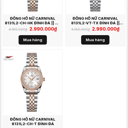
ĐỒNG HỒ NỮ CARNIVAL
ĐỒNG HỒ NỮ CARNIVAL
8131L2-CH-HK ĐÍNH ĐÁ || XÀ
8131L2-VT-TX ĐÍNH ĐÁ ||
CỪ HỒNG
XÁM
Giá
2.990.000
₫
Giá
Giá
2.990.000
₫
Giá
4.160.000
₫
4.160.000
₫
gốc
hiện
gốc
hiện
là:
tại
là:
tại
4.160.000₫.
là:
4.160.000₫.
là:
Mua hàng
Mua hàng
2.990.000₫.
2.99
ĐỒNG HỒ NỮ CARNIVAL
8131L2-CH-T ĐÍNH ĐÁ