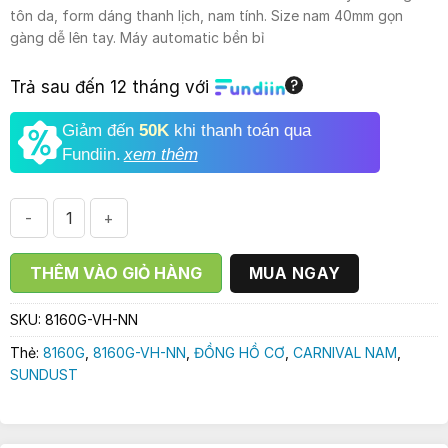
là:
tại
tôn da, form dáng thanh lịch, nam tính. Size nam 40mm gọn
6.800.000₫.
là:
gàng dễ lên tay. Máy automatic bền bỉ
4.990.000₫.
Trả sau đến 12 tháng với
Giảm đến
50K
khi thanh toán qua
Fundiin.
xem thêm
ĐỒNG HỒ NAM CARNIVAL 8160G-VH-NN || SUNDUST NÂU ĐẤ
THÊM VÀO GIỎ HÀNG
MUA NGAY
SKU:
8160G-VH-NN
Thẻ:
8160G
,
8160G-VH-NN
,
ĐỒNG HỒ CƠ
,
CARNIVAL NAM
,
SUNDUST