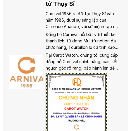
từ Thụy Sĩ
Carnival 1986 ra đời tại Thụy Sĩ vào
năm 1986, dưới sự sáng lập của
Clarence Ariaudo, với sứ mệnh tạo ra
những chiếc đồng hồ sang trọng, bền
Đồng hồ Carnival nổi bật với thiết kế
bỉ và chính xác. Kết hợp giữa truyền
thanh lịch, từ dòng Multifunction đa
thống chế tác Thụy Sĩ và công nghệ
chức năng, Tourbillon lộ cơ tinh xảo,
hiện đại, Carnival đã chinh phục trái
đến Tritium sáng rõ trong bóng tối.
Tại Carot Watch, chúng tôi cung cấp
tim người yêu đồng hồ trên toàn cầu.
Sử dụng cả bộ máy quartz và
đồng hồ Carnival chính hãng, cam kết
automatic, Carnival đảm bảo độ chính
nguồn gốc rõ ràng, bảo hành lên đến
xác và độ bền vượt trội, cùng khả
2 năm và dịch vụ hậu mãi tận tâm.
năng chống nước từ 3ATM trở lên.
Hãy để Carnival nâng tầm phong
Mức giá tầm trung giúp Carnival trở
cách của bạn!
thành lựa chọn lý tưởng cho những ai
tìm kiếm sự đẳng cấp mà vẫn hợp túi
tiền.