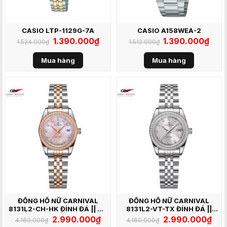
CASIO LTP-1129G-7A
CASIO A158WEA-2
Giá
1.390.000
₫
Giá
Giá
1.390.000
₫
Giá
1.524.000
₫
1.512.000
₫
gốc
hiện
gốc
hiện
là:
tại
là:
tại
1.524.000₫.
là:
1.512.000₫.
là:
Mua hàng
Mua hàng
1.390.000₫.
1.390
ĐỒNG HỒ NỮ CARNIVAL
ĐỒNG HỒ NỮ CARNIVAL
8131L2-CH-HK ĐÍNH ĐÁ || XÀ
8131L2-VT-TX ĐÍNH ĐÁ ||
CỪ HỒNG
XÁM
Giá
2.990.000
₫
Giá
Giá
2.990.000
₫
Giá
4.160.000
₫
4.160.000
₫
gốc
hiện
gốc
hiện