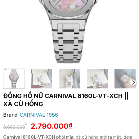
ĐỒNG HỒ NỮ CARNIVAL 8160L-VT-XCH ||
XÀ CỪ HỒNG
Brand:
CARNIVAL 1986
Giá
Giá
2.790.000
₫
₫
3.600.000
gốc
hiện
Carnival 8160L‑VT‑XCH
phối màu xà cừ hồng mới ra mắt, đem