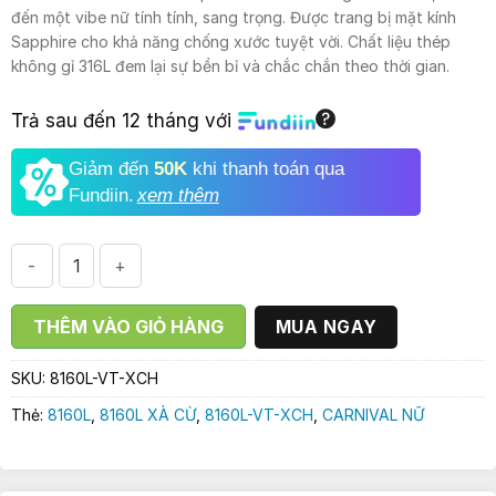
là:
tại
đến một vibe nữ tính tính, sang trọng. Được trang bị mặt kính
3.600.000₫.
là:
Sapphire cho khả năng chống xước tuyệt vời. Chất liệu thép
2.790.000₫.
không gỉ 316L đem lại sự bền bỉ và chắc chắn theo thời gian.
Trả sau đến 12 tháng với
Giảm đến
50K
khi thanh toán qua
Fundiin.
xem thêm
ĐỒNG HỒ NỮ CARNIVAL 8160L-VT-XCH || XÀ CỪ HỒNG số lư
THÊM VÀO GIỎ HÀNG
MUA NGAY
SKU:
8160L-VT-XCH
Thẻ:
8160L
,
8160L XÀ CỪ
,
8160L-VT-XCH
,
CARNIVAL NỮ