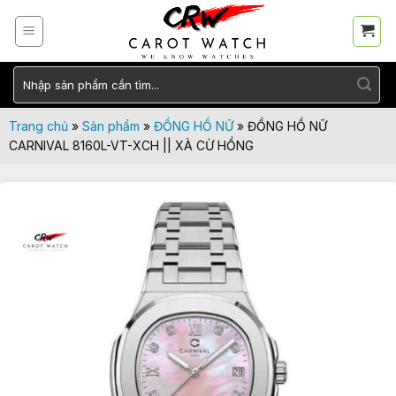
Skip
to
content
Tìm
kiếm:
Trang chủ
»
Sản phẩm
»
ĐỒNG HỒ NỮ
»
ĐỒNG HỒ NỮ
CARNIVAL 8160L-VT-XCH || XÀ CỪ HỒNG