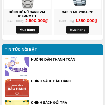
ĐỒNG HỒ NỮ CARNIVAL
CASIO AQ-230A-7D
8160L-VT-T
á
Giá
2.590.000
₫
Giá
Giá
1.350.000
₫
Giá
3.400.000
₫
1.539.000
₫
ện
gốc
hiện
gốc
hiện
là:
tại
là:
tại
3.400.000₫.
là:
1.539.000₫.
là:
Mua hàng
Mua hàng
350.000₫.
2.590.000₫.
1.350
TIN TỨC NỔI BẬT
HƯỚNG DẪN THANH TOÁN
CHÍNH SÁCH BẢO HÀNH
CHÍNH SÁCH ĐỔI TRẢ