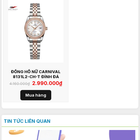
ĐỒNG HỒ NỮ CARNIVAL
8131L2-CH-T ĐÍNH ĐÁ
Giá
2.990.000
₫
Giá
4.160.000
₫
gốc
hiện
là:
tại
4.160.000₫.
là:
Mua hàng
2.990.000₫.
TIN TỨC LIÊN QUAN