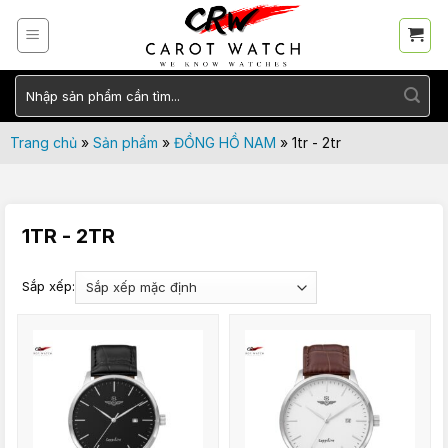
Skip
to
content
Tìm
kiếm:
Trang chủ
»
Sản phẩm
»
ĐỒNG HỒ NAM
»
1tr - 2tr
1TR - 2TR
Sắp xếp: