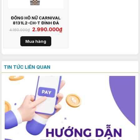
ĐỒNG HỒ NỮ CARNIVAL
8131L2-CH-T ĐÍNH ĐÁ
Giá
2.990.000
₫
Giá
4.160.000
₫
gốc
hiện
là:
tại
4.160.000₫.
là:
Mua hàng
2.990.000₫.
TIN TỨC LIÊN QUAN