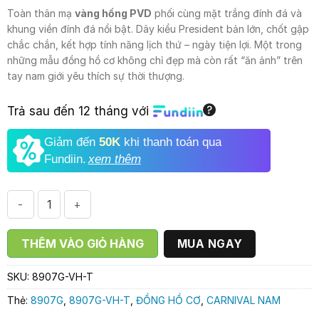
5.700.000₫.
là:
Toàn thân mạ
vàng hồng PVD
phối cùng mặt trắng đính đá và
4.190.000₫.
khung viền đính đá nổi bật. Dây kiểu President bản lớn, chốt gập
chắc chắn, kết hợp tính năng lịch thứ – ngày tiện lợi. Một trong
những mẫu đồng hồ cơ không chỉ đẹp mà còn rất “ăn ảnh” trên
tay nam giới yêu thích sự thời thượng.
Trả sau đến 12 tháng với
Giảm đến
50K
khi thanh toán qua
Fundiin.
xem thêm
ĐỒNG HỒ NAM CARNIVAL 8907G-VH-T số lượng
THÊM VÀO GIỎ HÀNG
MUA NGAY
SKU:
8907G-VH-T
Thẻ:
8907G
,
8907G-VH-T
,
ĐỒNG HỒ CƠ
,
CARNIVAL NAM