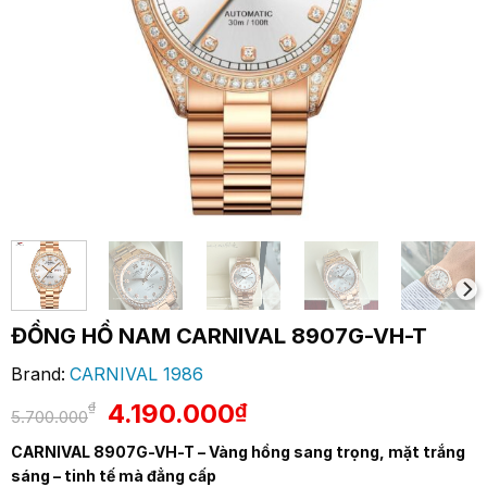
ĐỒNG HỒ NAM CARNIVAL 8907G-VH-T
Brand:
CARNIVAL 1986
Giá
Giá
4.190.000
₫
₫
5.700.000
gốc
hiện
CARNIVAL 8907G-VH-T – Vàng hồng sang trọng, mặt trắng
là:
tại
sáng – tinh tế mà đẳng cấp