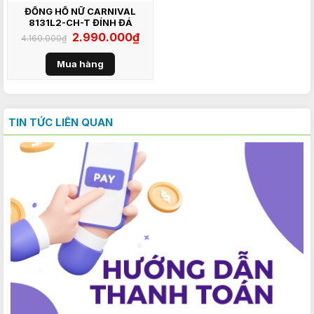
ĐỒNG HỒ NỮ CARNIVAL
8131L2-CH-T ĐÍNH ĐÁ
Giá
2.990.000
₫
Giá
4.160.000
₫
gốc
hiện
là:
tại
4.160.000₫.
là:
Mua hàng
2.990.000₫.
TIN TỨC LIÊN QUAN