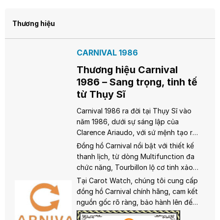
Thương hiệu
CARNIVAL 1986
Thương hiệu Carnival
1986 – Sang trọng, tinh tế
từ Thụy Sĩ
Carnival 1986 ra đời tại Thụy Sĩ vào
năm 1986, dưới sự sáng lập của
Clarence Ariaudo, với sứ mệnh tạo ra
những chiếc đồng hồ sang trọng, bền
Đồng hồ Carnival nổi bật với thiết kế
bỉ và chính xác. Kết hợp giữa truyền
thanh lịch, từ dòng Multifunction đa
thống chế tác Thụy Sĩ và công nghệ
chức năng, Tourbillon lộ cơ tinh xảo,
hiện đại, Carnival đã chinh phục trái
đến Tritium sáng rõ trong bóng tối.
Tại Carot Watch, chúng tôi cung cấp
tim người yêu đồng hồ trên toàn cầu.
Sử dụng cả bộ máy quartz và
đồng hồ Carnival chính hãng, cam kết
automatic, Carnival đảm bảo độ chính
nguồn gốc rõ ràng, bảo hành lên đến
xác và độ bền vượt trội, cùng khả
2 năm và dịch vụ hậu mãi tận tâm.