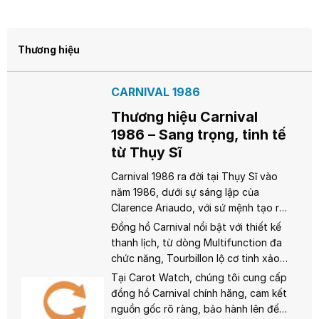
Thương hiệu
CARNIVAL 1986
Thương hiệu Carnival
1986 – Sang trọng, tinh tế
từ Thụy Sĩ
Carnival 1986 ra đời tại Thụy Sĩ vào
năm 1986, dưới sự sáng lập của
Clarence Ariaudo, với sứ mệnh tạo ra
những chiếc đồng hồ sang trọng, bền
Đồng hồ Carnival nổi bật với thiết kế
bỉ và chính xác. Kết hợp giữa truyền
thanh lịch, từ dòng Multifunction đa
thống chế tác Thụy Sĩ và công nghệ
chức năng, Tourbillon lộ cơ tinh xảo,
hiện đại, Carnival đã chinh phục trái
đến Tritium sáng rõ trong bóng tối.
Tại Carot Watch, chúng tôi cung cấp
tim người yêu đồng hồ trên toàn cầu.
Sử dụng cả bộ máy quartz và
đồng hồ Carnival chính hãng, cam kết
automatic, Carnival đảm bảo độ chính
nguồn gốc rõ ràng, bảo hành lên đến