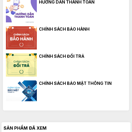
HƯỚNG DẪN THANH TOÁN
CHÍNH SÁCH BẢO HÀNH
CHÍNH SÁCH ĐỔI TRẢ
CHÍNH SÁCH BẢO MẬT THÔNG TIN
SẢN PHẨM ĐÃ XEM