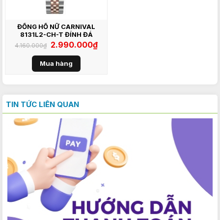
ĐỒNG HỒ NỮ CARNIVAL
8131L2-CH-T ĐÍNH ĐÁ
Giá
2.990.000
₫
Giá
4.160.000
₫
gốc
hiện
là:
tại
4.160.000₫.
là:
Mua hàng
2.990.000₫.
TIN TỨC LIÊN QUAN