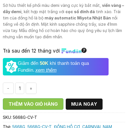
6.780.000₫.
là:
Sở hữu thiết kế phối màu demi vàng cực kỳ bắt mắt,
viền vàng –
4.990.000₫.
dây demi
, kết hợp mặt trắng với
cọc số đính đá
tinh xảo. Trái
tim của đồng hồ là bộ
máy automatic Miyota Nhật Bản
nổi
tiếng về độ ổn định. Mặt kính sapphire chống trầy, size 41mm
vừa tay. Mẫu đồng hồ cơ hoàn hảo cho quý ông yêu sự lịch lãm
nhưng vẫn muốn tạo điểm nhấn.
Trả sau đến 12 tháng với
Giảm đến
50K
khi thanh toán qua
Fundiin.
xem thêm
ĐỒNG HỒ NAM CARNIVAL 5668G-CV-T số lượng
THÊM VÀO GIỎ HÀNG
MUA NGAY
SKU:
5668G-CV-T
Thẻ:
5668G
,
5668G-CV-T
,
ĐỒNG HỒ CƠ
,
CARNIVAL NAM