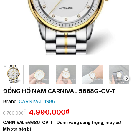
ĐỒNG HỒ NAM CARNIVAL 5668G-CV-T
Brand:
CARNIVAL 1986
Giá
Giá
4.990.000
₫
₫
6.780.000
gốc
hiện
CARNIVAL 5668G-CV-T – Demi vàng sang trọng, máy cơ
là:
tại
Miyota bền bỉ