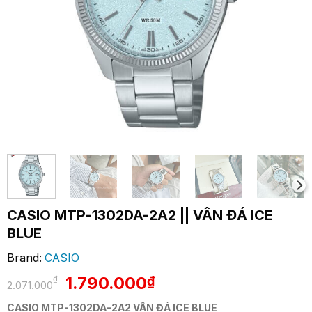
CASIO MTP-1302DA-2A2 || VÂN ĐÁ ICE
BLUE
Brand:
CASIO
Giá
Giá
1.790.000
₫
₫
2.071.000
gốc
hiện
CASIO MTP-1302DA-2A2 VÂN ĐÁ ICE BLUE