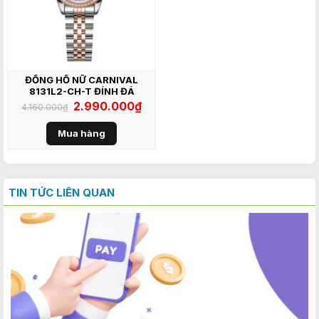
ĐỒNG HỒ NỮ CARNIVAL
8131L2-CH-T ĐÍNH ĐÁ
Giá
2.990.000
₫
Giá
4.160.000
₫
gốc
hiện
là:
tại
4.160.000₫.
là:
Mua hàng
2.990.000₫.
TIN TỨC LIÊN QUAN