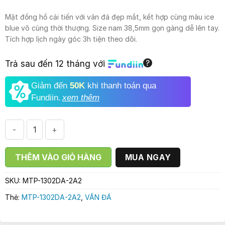
là:
tại
2.071.000₫.
là:
Mặt đồng hồ cải tiến với vân đá đẹp mắt, kết hợp cùng màu ice
1.790.000₫.
blue vô cùng thời thượng. Size nam 38,5mm gọn gàng dễ lên tay.
Tích hợp lịch ngày góc 3h tiện theo dõi.
Trả sau đến 12 tháng với
Giảm đến
50K
khi thanh toán qua
Fundiin.
xem thêm
CASIO MTP-1302DA-2A2 || VÂN ĐÁ ICE BLUE số lượng
THÊM VÀO GIỎ HÀNG
MUA NGAY
SKU:
MTP-1302DA-2A2
Thẻ:
MTP-1302DA-2A2
,
VÂN ĐÁ