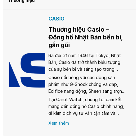
Thương hiệu
CASIO
Thương hiệu Casio –
Đồng hồ Nhật Bản bền bỉ,
gần gũi
Ra đời từ năm 1946 tại Tokyo, Nhật
Bản, Casio đã trở thành biểu tượng
của sự bền bỉ và sáng tạo trong
ngành đồng hồ. Từ chiếc đồng hồ
Casio nổi tiếng với các dòng sản
điện tử đầu tiên Casiotron năm 1974,
phẩm như G-Shock chống va đập,
Casio không ngừng đổi mới, mang
Edifice năng động, Sheen sang trọng
đến những sản phẩm chất lượng với
dành cho phái nữ, và đặc biệt là
Tại Carot Watch, chúng tôi cam kết
giá cả phải chăng, phù hợp cho mọi
dòng Vintage với phong cách cổ
mang đến đồng hồ Casio chính hãng,
đối tượng từ học sinh, sinh viên đến
điển, thời thượng. Mỗi chiếc đồng hồ
đi kèm dịch vụ tư vấn tận tâm và
người trưởng thành.
Casio đều được đảm bảo nguồn gốc
chính sách hậu mãi chuyên nghiệp.
Xem thêm
chính hãng, sử dụng bộ máy quartz
Hãy để Casio đồng hành cùng bạn,
hoặc solar tiên tiến, tuổi thọ pin từ 2-
ghi dấu từng khoảnh khắc quý giá
10 năm, cùng khả năng chống nước