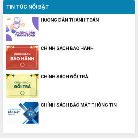
TIN TỨC NỔI BẬT
HƯỚNG DẪN THANH TOÁN
CHÍNH SÁCH BẢO HÀNH
CHÍNH SÁCH ĐỔI TRẢ
CHÍNH SÁCH BẢO MẬT THÔNG TIN