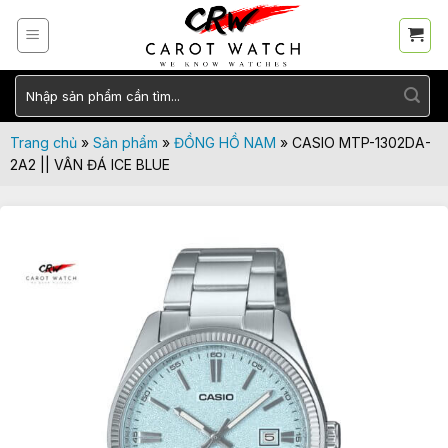
Skip
to
content
Tìm
kiếm:
Trang chủ
»
Sản phẩm
»
ĐỒNG HỒ NAM
»
CASIO MTP-1302DA-
2A2 || VÂN ĐÁ ICE BLUE