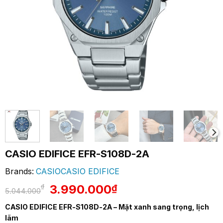
CASIO EDIFICE EFR-S108D-2A
Brands:
CASIO
CASIO EDIFICE
Giá
Giá
3.990.000
₫
₫
5.044.000
gốc
hiện
CASIO EDIFICE EFR-S108D-2A – Mặt xanh sang trọng, lịch
là:
tại
lãm