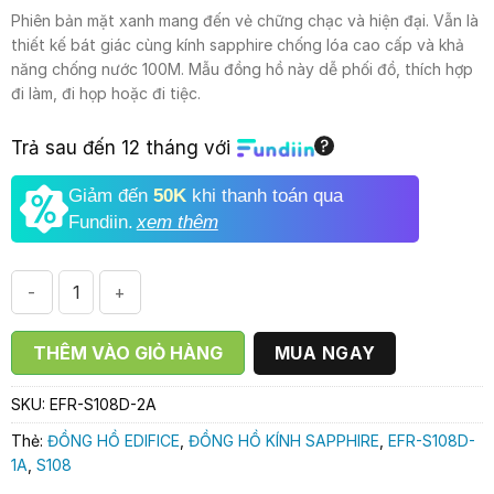
5.044.000₫.
là:
Phiên bản mặt xanh mang đến vẻ chững chạc và hiện đại. Vẫn là
3.990.000₫.
thiết kế bát giác cùng kính sapphire chống lóa cao cấp và khả
năng chống nước 100M. Mẫu đồng hồ này dễ phối đồ, thích hợp
đi làm, đi họp hoặc đi tiệc.
Trả sau đến 12 tháng với
Giảm đến
50K
khi thanh toán qua
Fundiin.
xem thêm
CASIO EDIFICE EFR-S108D-2A số lượng
THÊM VÀO GIỎ HÀNG
MUA NGAY
SKU:
EFR-S108D-2A
Thẻ:
ĐỒNG HỒ EDIFICE
,
ĐỒNG HỒ KÍNH SAPPHIRE
,
EFR-S108D-
1A
,
S108