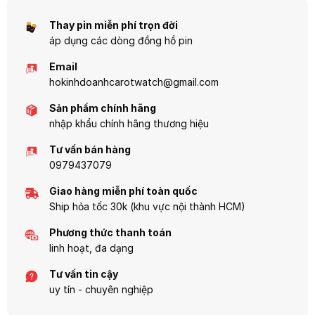
vượt thời gian. Edifice là lựa chọn
mọi hành trình.
hoàn hảo cho những ai tìm kiếm một
Thay pin miễn phí trọn đời
chiếc đồng hồ vừa lịch lãm vừa mạnh
áp dụng các dòng đồng hồ pin
mẽ.
Email
hokinhdoanhcarotwatch@gmail.com
Sản phẩm chính hãng
nhập khẩu chính hãng thương hiệu
Tư vấn bán hàng
0979437079
Giao hàng miễn phí toàn quốc
Ship hỏa tốc 30k (khu vực nội thành HCM)
Phương thức thanh toán
linh hoạt, đa dạng
Tư vấn tin cậy
uy tín - chuyên nghiệp