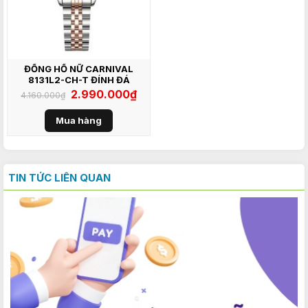
ĐỒNG HỒ NỮ CARNIVAL
8131L2-CH-T ĐÍNH ĐÁ
Giá
2.990.000
₫
Giá
4.160.000
₫
gốc
hiện
là:
tại
4.160.000₫.
là:
Mua hàng
2.990.000₫.
TIN TỨC LIÊN QUAN