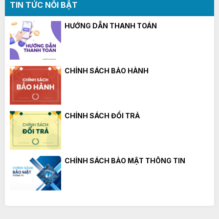
TIN TỨC NỔI BẬT
HƯỚNG DẪN THANH TOÁN
CHÍNH SÁCH BẢO HÀNH
CHÍNH SÁCH ĐỔI TRẢ
CHÍNH SÁCH BẢO MẬT THÔNG TIN