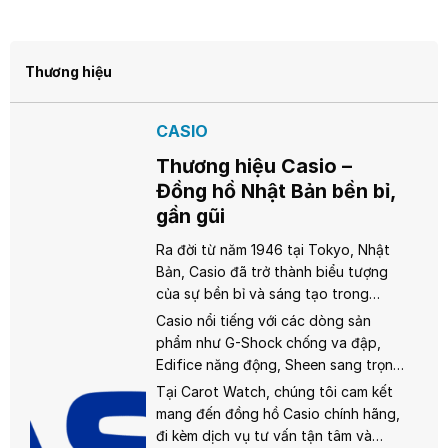
Thương hiệu
CASIO
Thương hiệu Casio –
Đồng hồ Nhật Bản bền bỉ,
gần gũi
Ra đời từ năm 1946 tại Tokyo, Nhật
Bản, Casio đã trở thành biểu tượng
của sự bền bỉ và sáng tạo trong
ngành đồng hồ. Từ chiếc đồng hồ
Casio nổi tiếng với các dòng sản
điện tử đầu tiên Casiotron năm 1974,
phẩm như G-Shock chống va đập,
Casio không ngừng đổi mới, mang
Edifice năng động, Sheen sang trọng
đến những sản phẩm chất lượng với
dành cho phái nữ, và đặc biệt là
Tại Carot Watch, chúng tôi cam kết
giá cả phải chăng, phù hợp cho mọi
dòng Vintage với phong cách cổ
mang đến đồng hồ Casio chính hãng,
đối tượng từ học sinh, sinh viên đến
điển, thời thượng. Mỗi chiếc đồng hồ
đi kèm dịch vụ tư vấn tận tâm và
người trưởng thành.