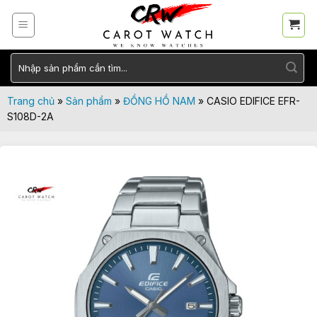
Skip
to
content
Tìm
kiếm:
Trang chủ
»
Sản phẩm
»
ĐỒNG HỒ NAM
»
CASIO EDIFICE EFR-
S108D-2A