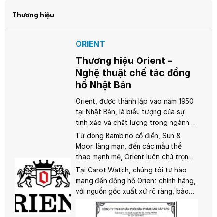
Thương hiệu
ORIENT
Thương hiệu Orient –
Nghệ thuật chế tác đồng
hồ Nhật Bản
Orient, được thành lập vào năm 1950
tại Nhật Bản, là biểu tượng của sự
tinh xảo và chất lượng trong ngành
đồng hồ. Thuộc tập đoàn Seiko,
Từ dòng Bambino cổ điển, Sun &
Orient nổi tiếng với những chiếc đồng
Moon lãng mạn, đến các mẫu thể
hồ cơ (automatic) được chế tác thủ
thao mạnh mẽ, Orient luôn chú trọng
công, mang đậm tinh thần Nhật Bản:
vào thiết kế tinh tế và bộ máy in-
Tại Carot Watch, chúng tôi tự hào
chính xác, bền bỉ và thanh lịch.
house chất lượng cao. Mỗi chiếc đồng
mang đến đồng hồ Orient chính hãng,
hồ Orient là một tác phẩm nghệ
với nguồn gốc xuất xứ rõ ràng, bảo
thuật, sử dụng kính sapphire, thép
hành đầy đủ và dịch vụ hậu mãi
không gỉ, và khả năng chống nước
chuyên nghiệp. Hãy để Orient đồng