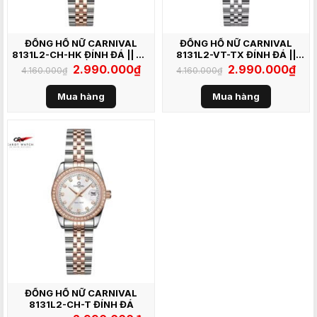
ĐỒNG HỒ NỮ CARNIVAL
ĐỒNG HỒ NỮ CARNIVAL
8131L2-CH-HK ĐÍNH ĐÁ || XÀ
8131L2-VT-TX ĐÍNH ĐÁ ||
CỪ HỒNG
XÁM
Giá
2.990.000
₫
Giá
Giá
2.990.000
₫
Giá
4.160.000
₫
4.160.000
₫
gốc
hiện
gốc
hiện
là:
tại
là:
tại
4.160.000₫.
là:
4.160.000₫.
là:
Mua hàng
Mua hàng
2.990.000₫.
2.99
ĐỒNG HỒ NỮ CARNIVAL
8131L2-CH-T ĐÍNH ĐÁ