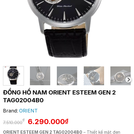
ĐỒNG HỒ NAM ORIENT ESTEEM GEN 2
TAG02004B0
Brand:
ORIENT
Giá
Giá
6.290.000
₫
₫
7.510.000
gốc
hiện
ORIENT ESTEEM GEN 2 TAG02004B0
– Thiết kế mặt đen