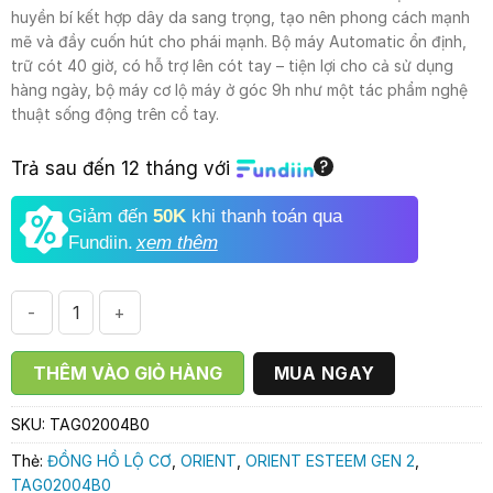
là:
tại
huyền bí kết hợp dây da sang trọng, tạo nên phong cách mạnh
7.510.000₫.
là:
mẽ và đầy cuốn hút cho phái mạnh. Bộ máy Automatic ổn định,
6.290.000₫.
trữ cót 40 giờ, có hỗ trợ lên cót tay – tiện lợi cho cả sử dụng
hàng ngày, bộ máy cơ lộ máy ở góc 9h như một tác phẩm nghệ
thuật sống động trên cổ tay.
Trả sau đến 12 tháng với
Giảm đến
50K
khi thanh toán qua
Fundiin.
xem thêm
ĐỒNG HỒ NAM ORIENT ESTEEM GEN 2 TAG02004B0 số lượn
THÊM VÀO GIỎ HÀNG
MUA NGAY
SKU:
TAG02004B0
Thẻ:
ĐỒNG HỒ LỘ CƠ
,
ORIENT
,
ORIENT ESTEEM GEN 2
,
TAG02004B0