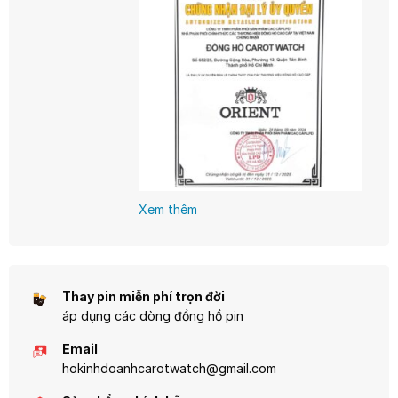
tốt, phù hợp cho cả công sở lẫn các
hành, tôn lên phong cách và cá tính
hoạt động ngoài trời.
riêng của bạn.
Xem thêm
Thay pin miễn phí trọn đời
áp dụng các dòng đồng hồ pin
Email
hokinhdoanhcarotwatch@gmail.com