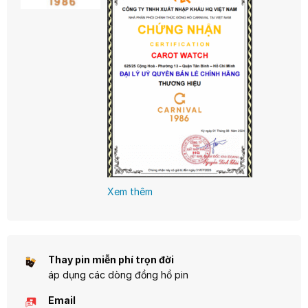
Mức giá tầm trung giúp Carnival trở
cách của bạn!
thành lựa chọn lý tưởng cho những ai
tìm kiếm sự đẳng cấp mà vẫn hợp túi
tiền.
Xem thêm
Thay pin miễn phí trọn đời
áp dụng các dòng đồng hồ pin
Email