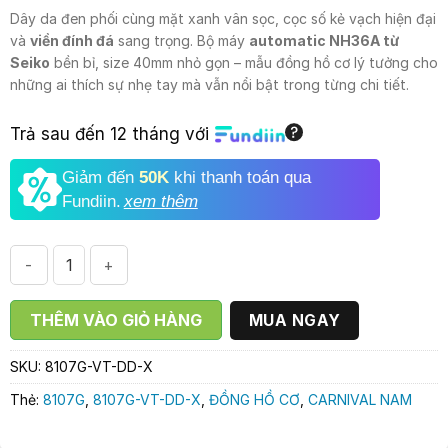
6.240.000₫.
là:
Dây da đen phối cùng mặt xanh vân sọc, cọc số kẻ vạch hiện đại
4.390.000₫.
và
viền đính đá
sang trọng. Bộ máy
automatic NH36A từ
Seiko
bền bỉ, size 40mm nhỏ gọn – mẫu đồng hồ cơ lý tưởng cho
những ai thích sự nhẹ tay mà vẫn nổi bật trong từng chi tiết.
Trả sau đến 12 tháng với
Giảm đến
50K
khi thanh toán qua
Fundiin.
xem thêm
ĐỒNG HỒ NAM CARNIVAL 8107G-VT-DD-X số lượng
THÊM VÀO GIỎ HÀNG
MUA NGAY
SKU:
8107G-VT-DD-X
Thẻ:
8107G
,
8107G-VT-DD-X
,
ĐỒNG HỒ CƠ
,
CARNIVAL NAM