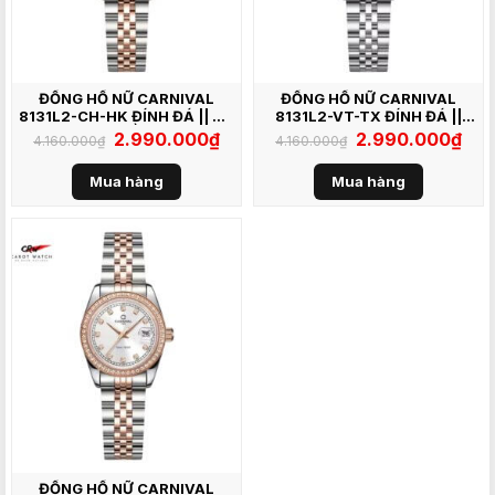
ĐỒNG HỒ NỮ CARNIVAL
ĐỒNG HỒ NỮ CARNIVAL
8131L2-CH-HK ĐÍNH ĐÁ || XÀ
8131L2-VT-TX ĐÍNH ĐÁ ||
CỪ HỒNG
XÁM
Giá
2.990.000
₫
Giá
Giá
2.990.000
₫
Giá
4.160.000
₫
4.160.000
₫
gốc
hiện
gốc
hiện
là:
tại
là:
tại
4.160.000₫.
là:
4.160.000₫.
là:
Mua hàng
Mua hàng
2.990.000₫.
2.99
ĐỒNG HỒ NỮ CARNIVAL