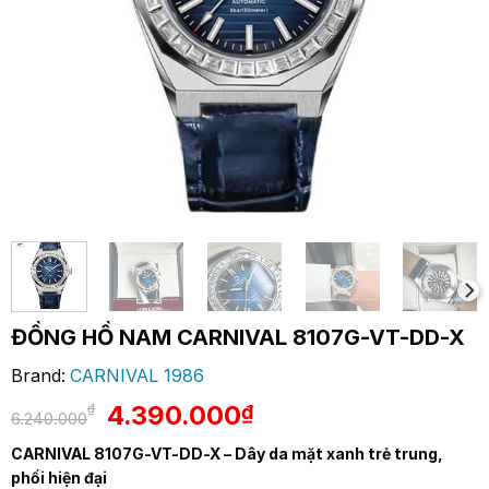
ĐỒNG HỒ NAM CARNIVAL 8107G-VT-DD-X
Brand:
CARNIVAL 1986
Giá
Giá
4.390.000
₫
₫
6.240.000
gốc
hiện
CARNIVAL 8107G-VT-DD-X – Dây da mặt xanh trẻ trung,
là:
tại
phối hiện đại