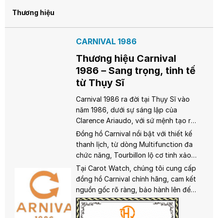
Thương hiệu
CARNIVAL 1986
Thương hiệu Carnival
1986 – Sang trọng, tinh tế
từ Thụy Sĩ
Carnival 1986 ra đời tại Thụy Sĩ vào
năm 1986, dưới sự sáng lập của
Clarence Ariaudo, với sứ mệnh tạo ra
những chiếc đồng hồ sang trọng, bền
Đồng hồ Carnival nổi bật với thiết kế
bỉ và chính xác. Kết hợp giữa truyền
thanh lịch, từ dòng Multifunction đa
thống chế tác Thụy Sĩ và công nghệ
chức năng, Tourbillon lộ cơ tinh xảo,
hiện đại, Carnival đã chinh phục trái
đến Tritium sáng rõ trong bóng tối.
Tại Carot Watch, chúng tôi cung cấp
tim người yêu đồng hồ trên toàn cầu.
Sử dụng cả bộ máy quartz và
đồng hồ Carnival chính hãng, cam kết
automatic, Carnival đảm bảo độ chính
nguồn gốc rõ ràng, bảo hành lên đến
xác và độ bền vượt trội, cùng khả
2 năm và dịch vụ hậu mãi tận tâm.
năng chống nước từ 3ATM trở lên.
Hãy để Carnival nâng tầm phong