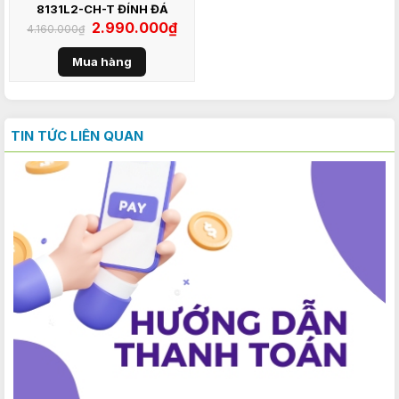
8131L2-CH-T ĐÍNH ĐÁ
Giá
2.990.000
₫
Giá
4.160.000
₫
gốc
hiện
là:
tại
4.160.000₫.
là:
Mua hàng
2.990.000₫.
TIN TỨC LIÊN QUAN