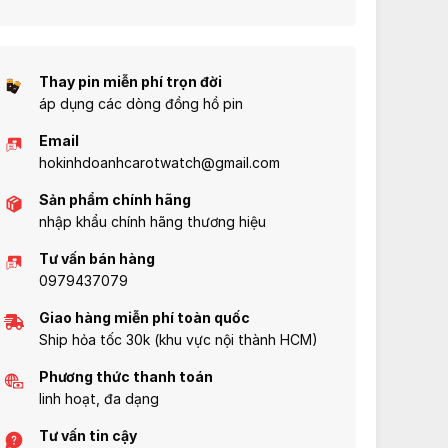
gốc chính hãng, sử dụng bộ máy
Casio đồng hành cùng bạn, ghi
quartz hoặc solar tiên tiến, tuổi
dấu từng khoảnh khắc quý giá
thọ pin từ 2-10 năm, cùng khả
trong cuộc sống.
năng chống nước và độ bền
Thay pin miễn phí trọn đời
vượt trội.
áp dụng các dòng đồng hồ pin
Email
hokinhdoanhcarotwatch@gmail.com
Sản phẩm chính hãng
nhập khẩu chính hãng thương hiệu
Tư vấn bán hàng
0979437079
Giao hàng miễn phí toàn quốc
Ship hỏa tốc 30k (khu vực nội thành HCM)
Phương thức thanh toán
linh hoạt, đa dạng
Tư vấn tin cậy