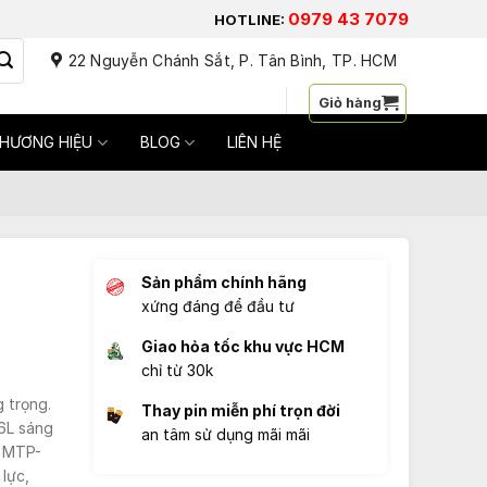
0979 43 7079
HOTLINE:
22 Nguyễn Chánh Sắt, P. Tân Bình, TP. HCM
Đăng nhập / Đăng ký
Giỏ hàng
HƯƠNG HIỆU
BLOG
LIÊN HỆ
Sản phẩm chính hãng
xứng đáng để đầu tư
Giao hỏa tốc khu vực HCM
chỉ từ 30k
g trọng.
Thay pin miễn phí trọn đời
16L sáng
an tâm sử dụng mãi mãi
, MTP-
00₫.
lực,