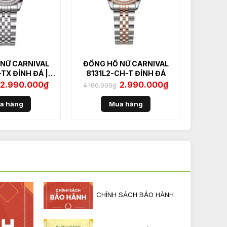
NỮ CARNIVAL
ĐỒNG HỒ NỮ CARNIVAL
-TX ĐÍNH ĐÁ ||
8131L2-CH-T ĐÍNH ĐÁ
XÁM
Giá
2.990.000
₫
Giá
Giá
2.990.000
₫
Giá
4.160.000
₫
gốc
hiện
gốc
hiện
là:
tại
là:
tại
4.160.000₫.
là:
4.160.000₫.
là:
a hàng
Mua hàng
2.990.000₫.
2.990.000₫.
CHÍNH SÁCH BẢO HÀNH