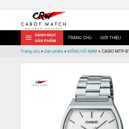
Skip
to
content
DANH MỤC
TRANG CHỦ
GIỚI THIỆU
SẢN PHẨM
Trang chủ
»
Sản phẩm
»
ĐỒNG HỒ NAM
»
CASIO MTP-B