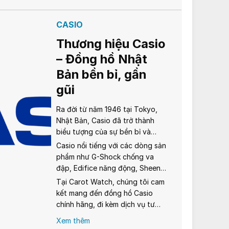
CASIO
Thương hiệu Casio
– Đồng hồ Nhật
Bản bền bỉ, gần
gũi
Ra đời từ năm 1946 tại Tokyo,
Nhật Bản, Casio đã trở thành
biểu tượng của sự bền bỉ và
sáng tạo trong ngành đồng hồ.
Casio nổi tiếng với các dòng sản
Từ chiếc đồng hồ điện tử đầu
phẩm như G-Shock chống va
tiên Casiotron năm 1974, Casio
đập, Edifice năng động, Sheen
không ngừng đổi mới, mang đến
sang trọng dành cho phái nữ, và
Tại Carot Watch, chúng tôi cam
những sản phẩm chất lượng với
đặc biệt là dòng Vintage với
kết mang đến đồng hồ Casio
giá cả phải chăng, phù hợp cho
phong cách cổ điển, thời
chính hãng, đi kèm dịch vụ tư
mọi đối tượng từ học sinh, sinh
thượng. Mỗi chiếc đồng hồ
vấn tận tâm và chính sách hậu
Xem thêm
viên đến người trưởng thành.
Casio đều được đảm bảo nguồn
mãi chuyên nghiệp. Hãy để