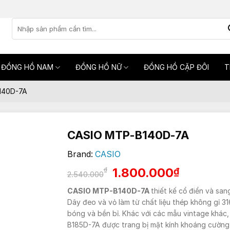
Tìm
kiếm:
ĐỒNG HỒ NAM
ĐỒNG HỒ NỮ
ĐỒNG HỒ CẶP ĐÔI
T
140D-7A
CASIO MTP-B140D-7A
Brand:
CASIO
Giá
Giá
1.800.000
₫
₫
2.540.000
gốc
hiện
CASIO MTP-B140D-7A
thiết kế cổ điển và san
là:
tại
Dây đeo và vỏ làm từ chất liệu thép không gỉ 3
2.540.000₫.
là:
bóng và bền bỉ. Khác với các mẫu vintage khác
1.800.0
B185D-7A được trang bị mặt kính khoáng cường 