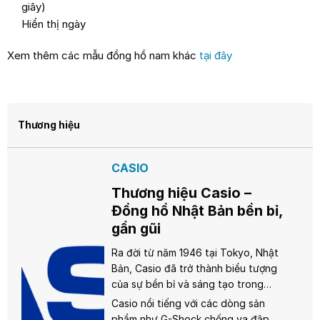
giây)
Hiển thị ngày
Xem thêm các mẫu đồng hồ nam khác
tại đây
Thương hiệu
CASIO
Thương hiệu Casio –
Đồng hồ Nhật Bản bền bỉ,
gần gũi
Ra đời từ năm 1946 tại Tokyo, Nhật
Bản, Casio đã trở thành biểu tượng
của sự bền bỉ và sáng tạo trong
ngành đồng hồ. Từ chiếc đồng hồ
Casio nổi tiếng với các dòng sản
điện tử đầu tiên Casiotron năm 1974,
phẩm như G-Shock chống va đập,