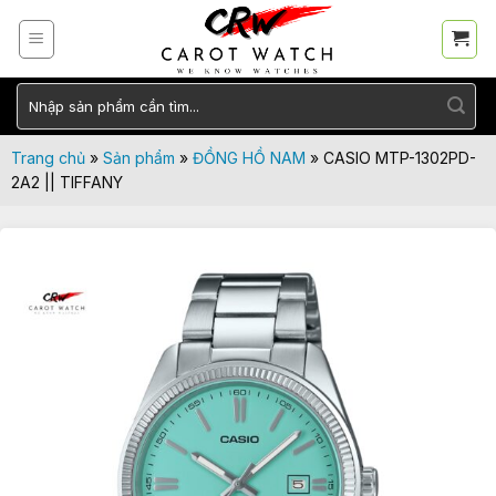
Skip
to
content
Tìm
kiếm:
Trang chủ
»
Sản phẩm
»
ĐỒNG HỒ NAM
»
CASIO MTP-1302PD-
2A2 || TIFFANY