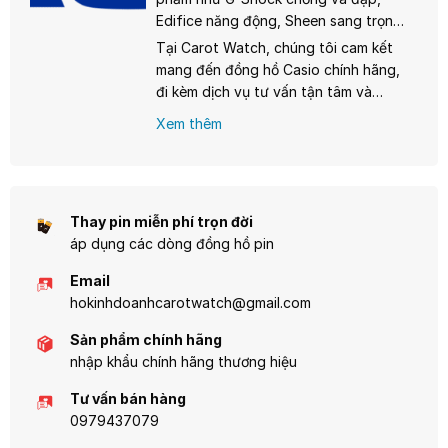
Casio không ngừng đổi mới, mang
Edifice năng động, Sheen sang trọng
đến những sản phẩm chất lượng với
dành cho phái nữ, và đặc biệt là
Tại Carot Watch, chúng tôi cam kết
giá cả phải chăng, phù hợp cho mọi
dòng Vintage với phong cách cổ
mang đến đồng hồ Casio chính hãng,
đối tượng từ học sinh, sinh viên đến
điển, thời thượng. Mỗi chiếc đồng hồ
đi kèm dịch vụ tư vấn tận tâm và
người trưởng thành.
Casio đều được đảm bảo nguồn gốc
chính sách hậu mãi chuyên nghiệp.
Xem thêm
chính hãng, sử dụng bộ máy quartz
Hãy để Casio đồng hành cùng bạn,
hoặc solar tiên tiến, tuổi thọ pin từ 2-
ghi dấu từng khoảnh khắc quý giá
10 năm, cùng khả năng chống nước
trong cuộc sống.
và độ bền vượt trội.
Thay pin miễn phí trọn đời
áp dụng các dòng đồng hồ pin
Email
hokinhdoanhcarotwatch@gmail.com
Sản phẩm chính hãng
nhập khẩu chính hãng thương hiệu
Tư vấn bán hàng
0979437079